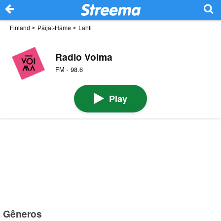
Finland
>
Päijät-Häme
>
Lahti
Radio Voima
FM · 98.6
Play
Gêneros