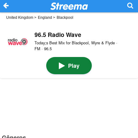
United Kingdom
>
England
>
Blackpool
96.5 Radio Wave
Today;s Best Mix for Blackpool, Wyre & Flyde ·
FM · 96.5
Play
Gêneros