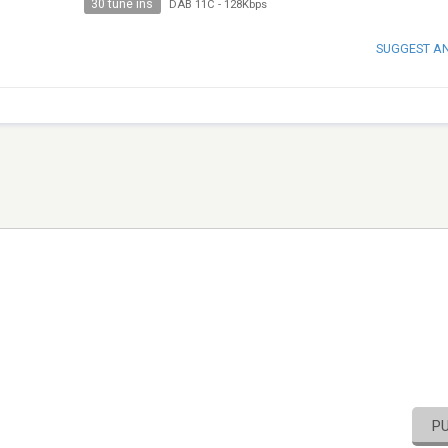
30 tune ins
DAB 11C
-
128Kbps
SUGGEST A
P