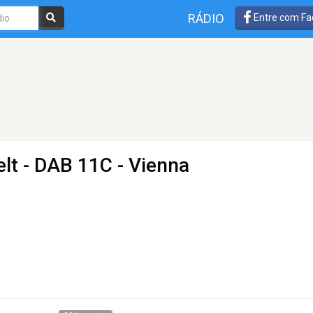
RÁDIO
Entre com Fa
elt
- DAB 11C - Vienna