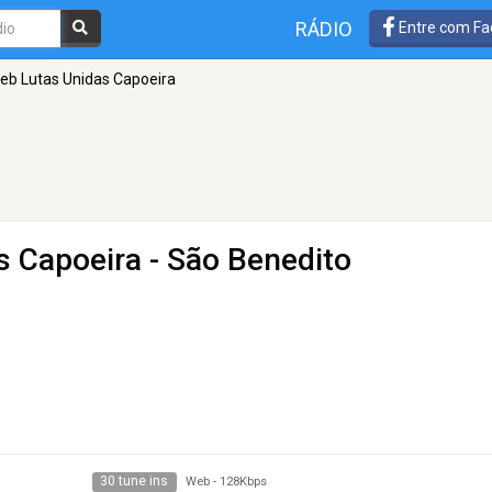
RÁDIO
Entre com Fa
eb Lutas Unidas Capoeira
s Capoeira
- São Benedito
30 tune ins
Web
-
128Kbps