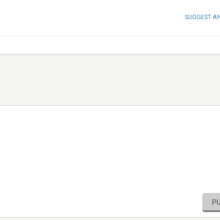
SUGGEST A
P