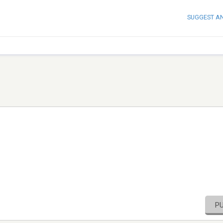
SUGGEST A
P