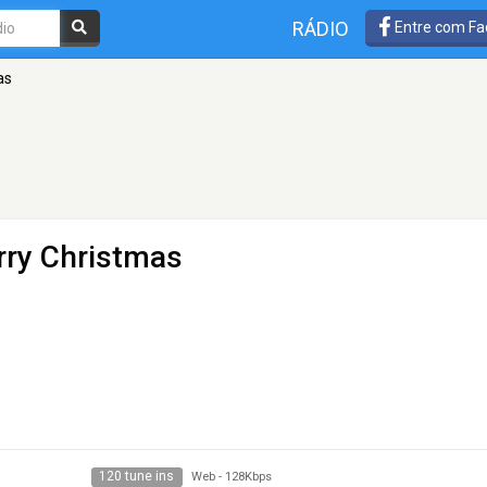
RÁDIO
Entre com Fa
as
ry Christmas
120 tune ins
Web
-
128Kbps