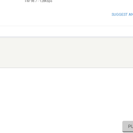
FM 98.7
-
128Kbps
SUGGEST A
P