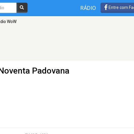
RÁDIO
Entre com Fa
dio WoW
 Noventa Padovana