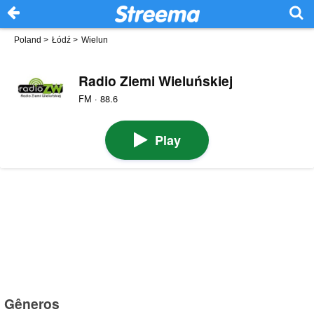
Poland
>
Łódź
>
Wielun
Radio Ziemi Wieluńskiej
FM · 88.6
Play
Gêneros