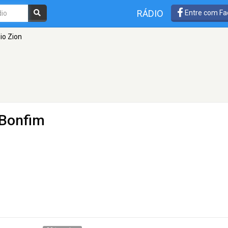
RÁDIO
Entre com Fa
io Zion
 Bonfim