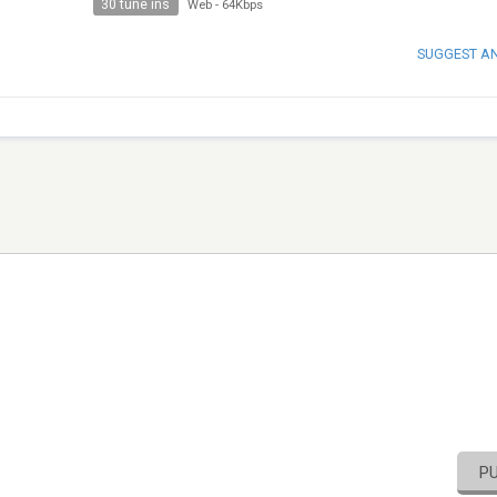
30 tune ins
Web
-
64Kbps
SUGGEST A
P