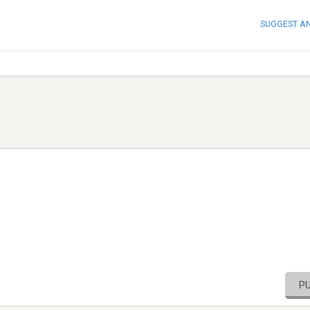
SUGGEST A
P