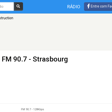
RÁDIO
Entre com Fa
struction
 FM 90.7 - Strasbourg
FM 90.7
-
128Kbps