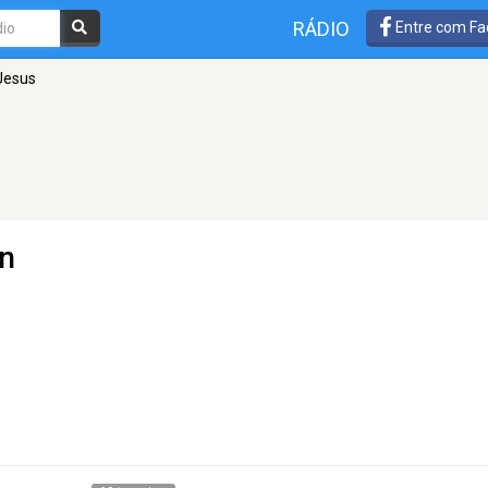
RÁDIO
Entre com Fa
Jesus
n