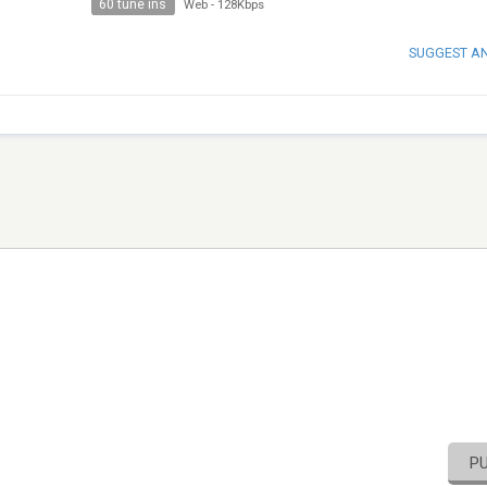
60 tune ins
Web
-
128Kbps
SUGGEST A
P