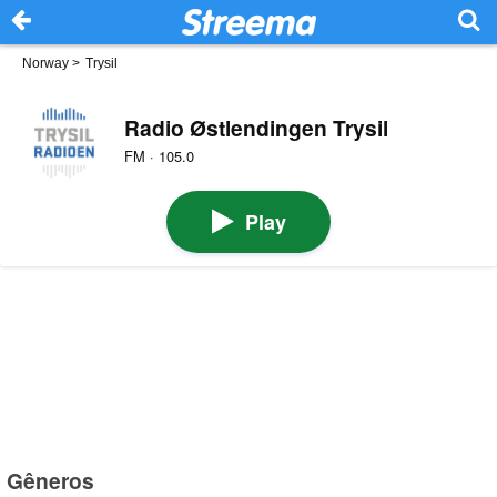
Norway
>
Trysil
Radio Østlendingen Trysil
FM · 105.0
Play
Gêneros