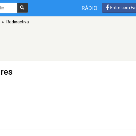
RÁDIO
Entre com Fa
»
Radioactiva
ires