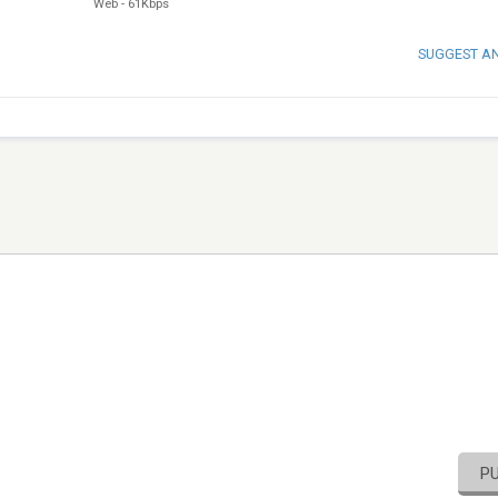
Web
-
61Kbps
SUGGEST A
P