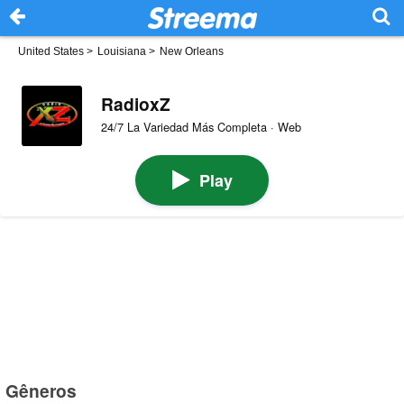
United States
>
Louisiana
>
New Orleans
RadioxZ
24/7 La Variedad Más Completa · Web
Play
Gêneros