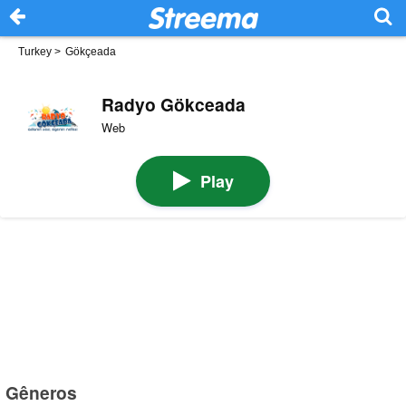
Turkey
>
Gökçeada
Radyo Gökceada
Web
Play
Gêneros