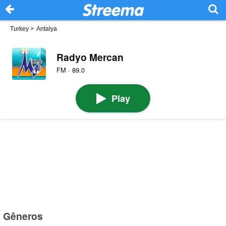
Turkey
>
Antalya
Radyo Mercan
FM · 89.0
Play
Gêneros