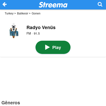
Turkey
>
Balikesir
>
Gonen
Radyo Venüs
FM · 91.5
Play
Gêneros