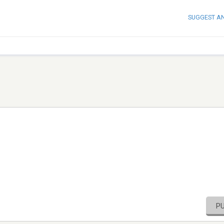
SUGGEST A
P