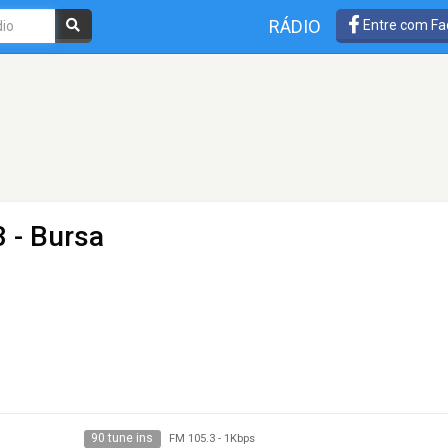
RÁDIO
Entre com Fa
 - Bursa
90 tune ins
FM 105.3
-
1Kbps