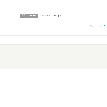
60 tune ins
FM 95.9
-
34Kbps
SUGGEST A