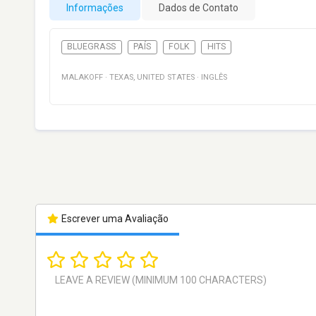
Informações
Dados de Contato
BLUEGRASS
PAÍS
FOLK
HITS
MALAKOFF
·
TEXAS
,
UNITED STATES
·
INGLÊS
Escrever uma Avaliação