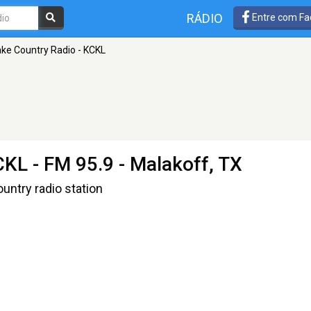
RÁDIO
Entre com Fa
ake Country Radio - KCKL
CKL
- FM 95.9 - Malakoff, TX
untry radio station