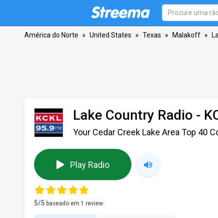
América do Norte
»
United States
»
Texas
»
Malakoff
»
L
Lake Country Radio - K
Your Cedar Creek Lake Area Top 40 Co
Play Radio
5
/5
baseado em
1
review.