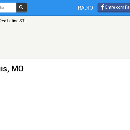
RÁDIO
Entre com Fa
Red Latina STL
uis, MO