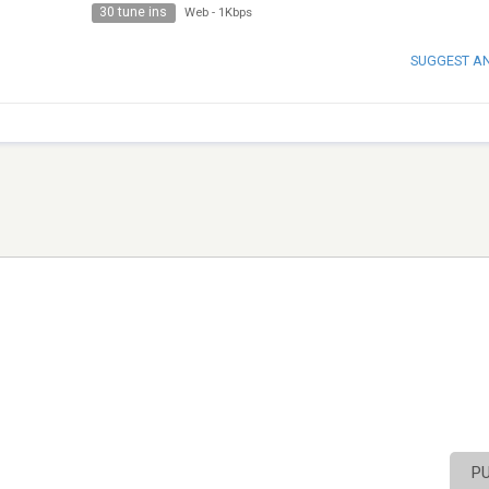
30 tune ins
Web
-
1Kbps
SUGGEST A
P