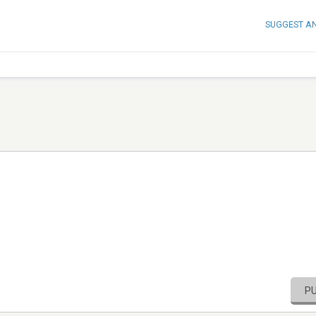
SUGGEST A
P