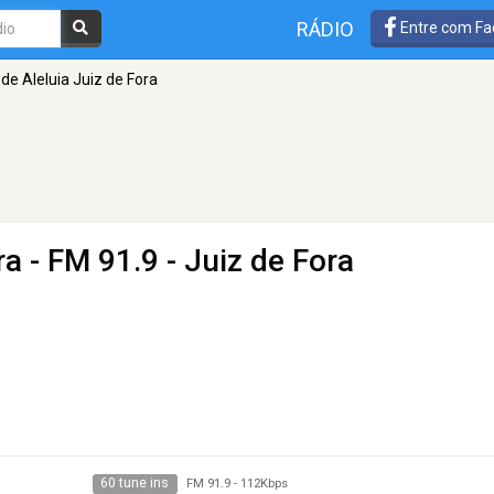
RÁDIO
Entre com Fa
de Aleluia Juiz de Fora
ra
- FM 91.9 - Juiz de Fora
60 tune ins
FM 91.9
-
112Kbps