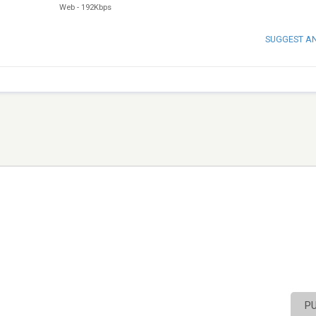
Web
-
192Kbps
SUGGEST A
P