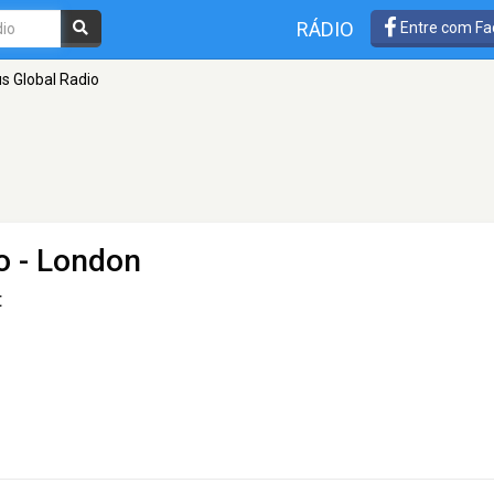
RÁDIO
Entre com Fa
 Global Radio
o
- London
t