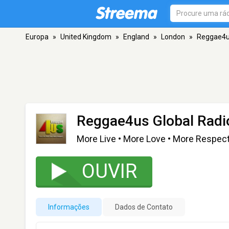
Europa
»
United Kingdom
»
England
»
London
»
Reggae4us
Reggae4us Global Radi
More Live • More Love • More Respec
OUVIR
Informações
Dados de Contato