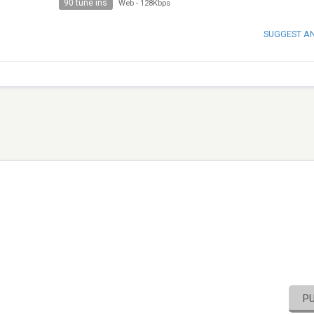
90 tune ins
Web
-
128Kbps
SUGGEST A
P