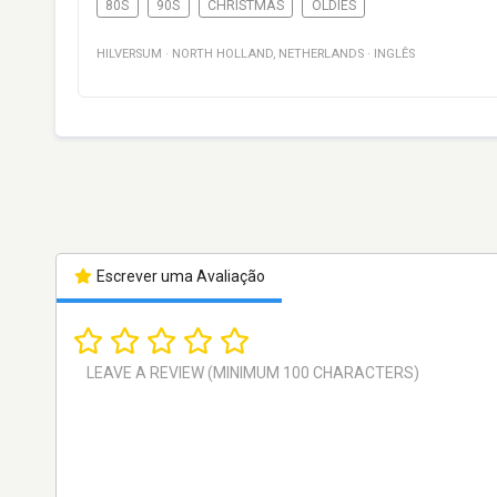
80S
90S
CHRISTMAS
OLDIES
HILVERSUM
·
NORTH HOLLAND
,
NETHERLANDS
·
INGLÊS
Escrever uma Avaliação