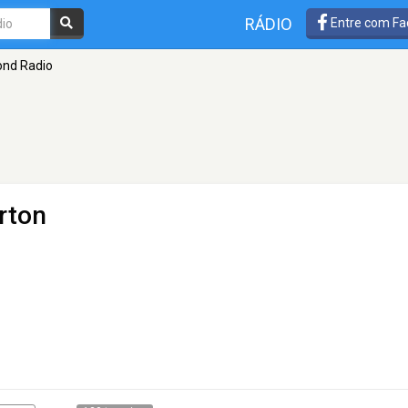
RÁDIO
Entre com Fa
nd Radio
rton