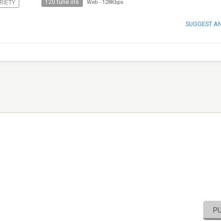
120 tune ins
RIETY
Web
-
128Kbps
SUGGEST A
P