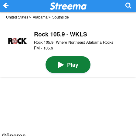
United States
>
Alabama
>
Southside
Rock 105.9 - WKLS
Rock 105.9, Where Northeast Alabama Rocks ·
FM · 105.9
Play
Gêneros