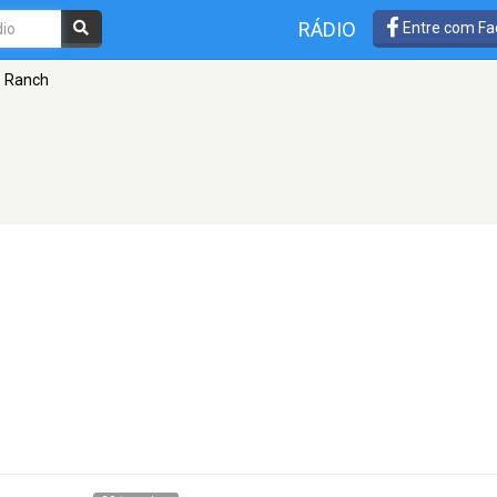
RÁDIO
Entre com Fa
 Ranch