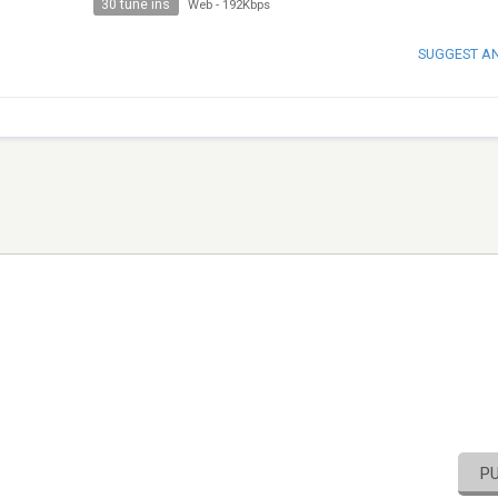
30 tune ins
Web
-
192Kbps
SUGGEST A
P