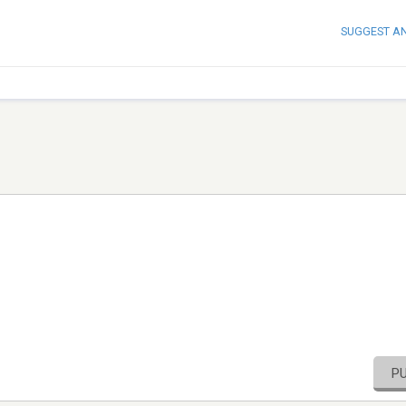
SUGGEST A
P