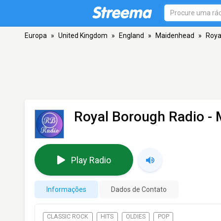
Europa
»
United Kingdom
»
England
»
Maidenhead
»
Roya
Royal Borough Radio
- 
Play Radio
Informações
Dados de Contato
CLASSIC ROCK
HITS
OLDIES
POP