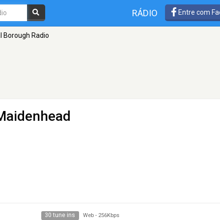
RÁDIO
Entre com Fa
l Borough Radio
Maidenhead
30 tune ins
Web
-
256Kbps