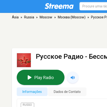
Ásia
»
Russia
»
Moscow
»
Москва (Moscow)
»
Русское Р
Русское Радио - Бес
Play Radio
Informações
Dados de Contato
RUSSO