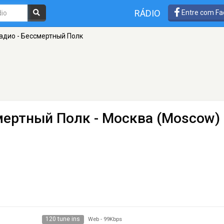
RÁDIO
Entre com Fa
адио - Бессмертный Полк
смертный Полк
- Москва (Moscow)
120 tune ins
Web
-
99Kbps