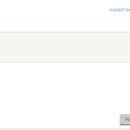
SUGGEST A
P