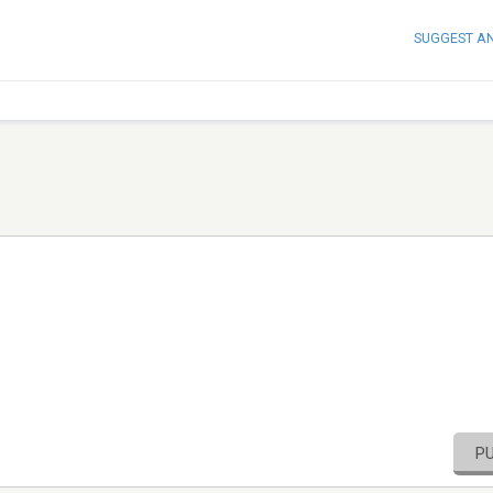
SUGGEST A
P