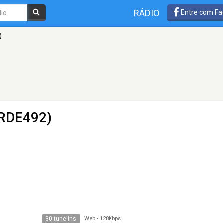
RÁDIO
Entre com Fa
)
(RDE492)
30 tune ins
Web
-
128Kbps