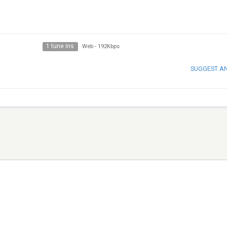
1 tune ins
Web
-
192Kbps
SUGGEST A