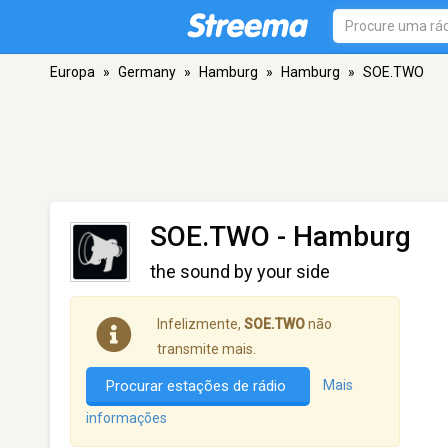
Europa
»
Germany
»
Hamburg
»
Hamburg
»
SOE.TWO
SOE.TWO
- Hamburg
the sound by your side
Infelizmente,
SOE.TWO
não
transmite mais.
Procurar estações de rádio
Mais
informações