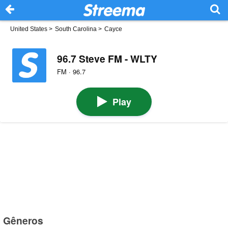
United States
>
South Carolina
>
Cayce
96.7 Steve FM - WLTY
FM · 96.7
Play
Gêneros