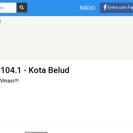
RÁDIO
Entre com Fa
M
104.1 - Kota Belud
inasi!!!