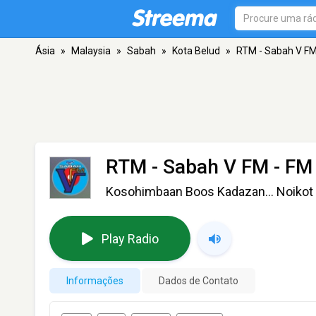
Ásia
»
Malaysia
»
Sabah
»
Kota Belud
»
RTM - Sabah V F
RTM - Sabah V FM
- FM 
Kosohimbaan Boos Kadazan... Noikot V
Play Radio
Informações
Dados de Contato