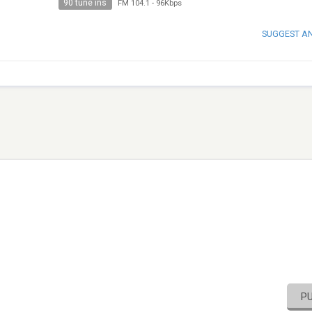
90 tune ins
FM 104.1
-
96Kbps
SUGGEST A
P