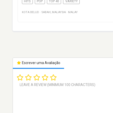
HITS
POP
TOP 40
VARIETY
KOTA BELUD
·
SABAH
,
MALAYSIA
·
MALAY
Escrever uma Avaliação