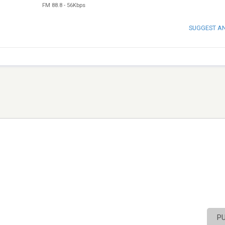
FM 88.8
-
56Kbps
SUGGEST A
P