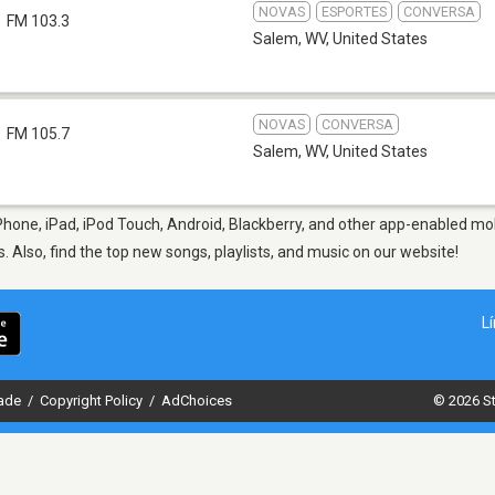
NOVAS
ESPORTES
CONVERSA
FM 103.3
Salem, WV
,
United States
NOVAS
CONVERSA
FM 105.7
Salem, WV
,
United States
hone, iPad, iPod Touch, Android, Blackberry, and other app-enabled mob
s. Also, find the top new songs, playlists, and music on our website!
L
dade
/
Copyright Policy
/
AdChoices
© 2026 St