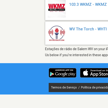
103.3 WKMZ - WKMZ
WV The Torch - WHTI
Estações de rádio de Salem WV on your iP
Us below if you're interested in these app
Termos de Serviço
/
Política de privaci