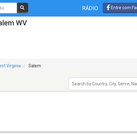
RÁDIO
Entre com Fa
Salem WV
st Virginia
Salem