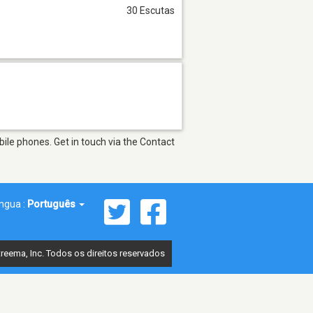
30 Escutas
ile phones. Get in touch via the Contact
íngua :
Português
reema, Inc. Todos os direitos reservados