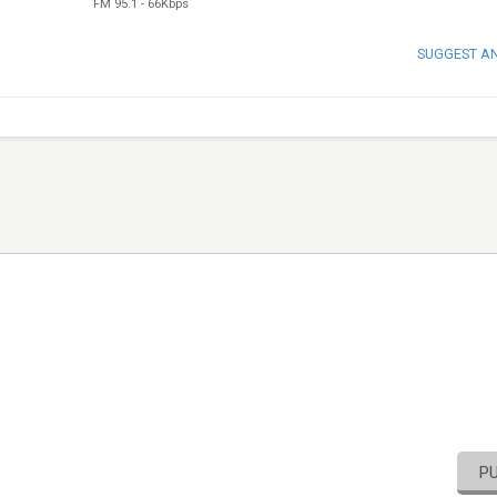
FM 95.1
-
66Kbps
SUGGEST A
P