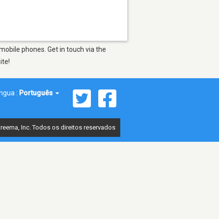
mobile phones. Get in touch via the
ite!
íngua :
Português
reema, Inc. Todos os direitos reservados