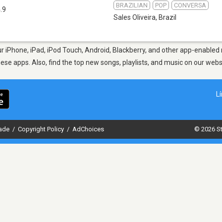
BRAZILIAN
POP
CONVERSA
.9
Sales Oliveira
,
Brazil
ur iPhone, iPad, iPod Touch, Android, Blackberry, and other app-enabled 
hese apps. Also, find the top new songs, playlists, and music on our webs
L
dade
/
Copyright Policy
/
AdChoices
© 2026 St