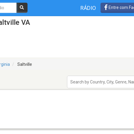
RÁDIO
Entre com Fa
ltville VA
rginia
Saltville