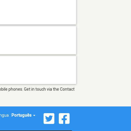
bile phones. Get in touch via the Contact
íngua :
Português