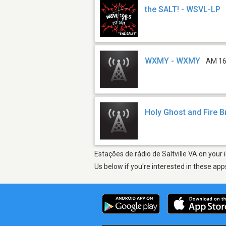
the SALT! - WSVL-LP
WXMY - WXMY
AM 1
Holy Ghost and Fire B
Estações de rádio de Saltville VA on your
Us below if you're interested in these app