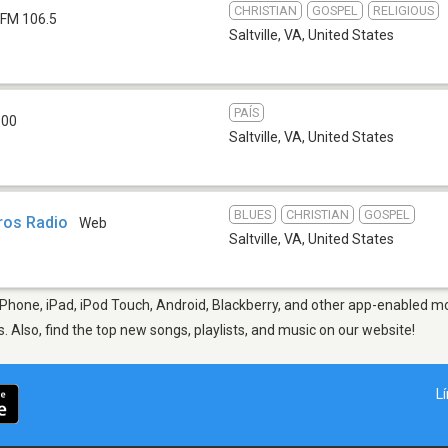
CHRISTIAN
GOSPEL
RELIGIOUS
FM 106.5
Saltville, VA
,
United States
PAÍS
600
Saltville, VA
,
United States
BLUES
CHRISTIAN
GOSPEL
ros Radio
Web
Saltville, VA
,
United States
 iPhone, iPad, iPod Touch, Android, Blackberry, and other app-enabled mo
s. Also, find the top new songs, playlists, and music on our website!
L