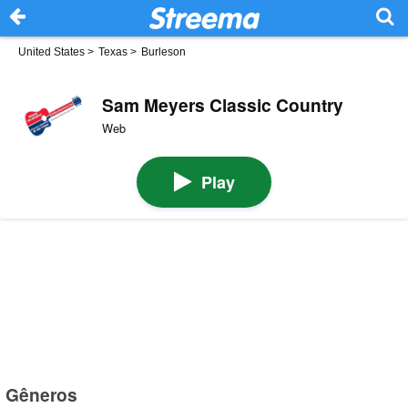
United States
>
Texas
>
Burleson
Sam Meyers Classic Country
Web
Play
Gêneros