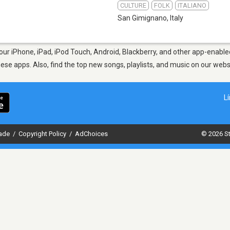
CULTURE
FOLK
ITALIANO
San Gimignano
,
Italy
ur iPhone, iPad, iPod Touch, Android, Blackberry, and other app-enabled
hese apps. Also, find the top new songs, playlists, and music on our webs
L
dade
/
Copyright Policy
/
AdChoices
© 2026 St