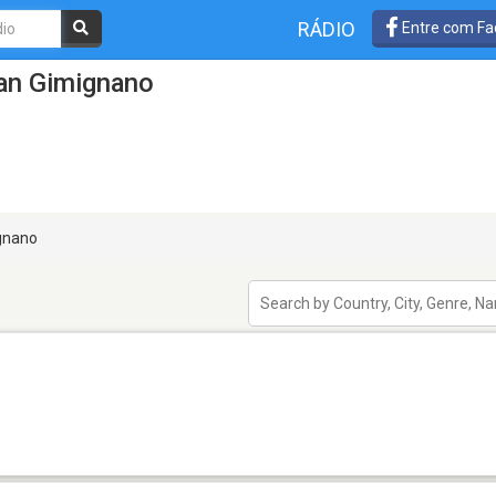
RÁDIO
Entre com Fa
an Gimignano
gnano