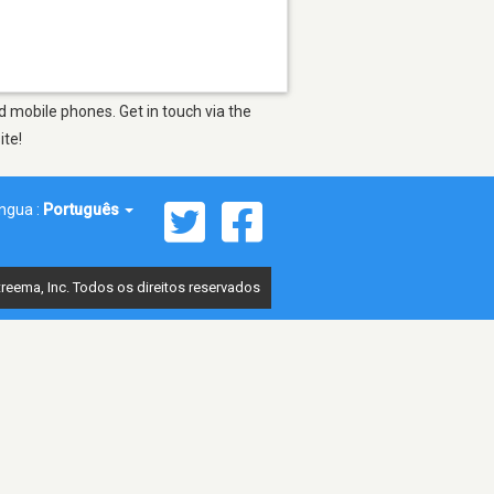
 mobile phones. Get in touch via the
ite!
íngua :
Português
reema, Inc. Todos os direitos reservados