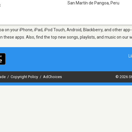
San Martín de Pangoa
,
Peru
3
a on your iPhone, iPad, iPod Touch, Android, Blackberry, and other app-
in these apps. Also, find the top new songs, playlists, and music on our 
L
dade
/
Copyright Policy
/
AdChoices
© 2026 St