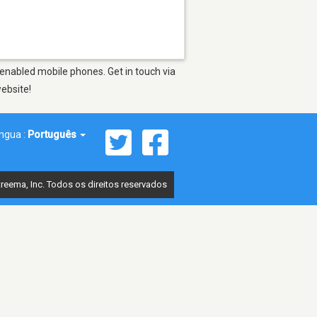
enabled mobile phones. Get in touch via
website!
íngua :
Português
reema, Inc. Todos os direitos reservados