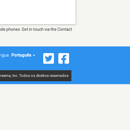
ile phones. Get in touch via the Contact
íngua :
Português
reema, Inc. Todos os direitos reservados