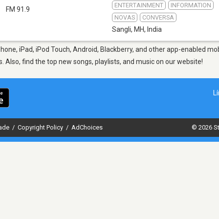
ENTERTAINMENT
INFORMATION
i
FM 91.9
NOVAS
CONVERSA
Sangli, MH
,
India
hone, iPad, iPod Touch, Android, Blackberry, and other app-enabled mob
s. Also, find the top new songs, playlists, and music on our website!
L
dade
/
Copyright Policy
/
AdChoices
© 2026 St