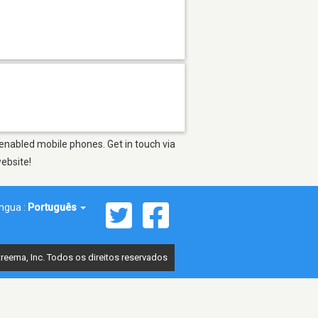
-enabled mobile phones. Get in touch via
website!
íngua :
Português
reema, Inc. Todos os direitos reservados