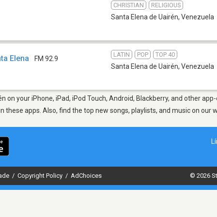
CHRISTIAN
RELIGIOUS
Santa Elena de Uairén
,
Venezuela
LATIN
POP
TOP 40
ta Elena
FM 92.9
Santa Elena de Uairén
,
Venezuela
n on your iPhone, iPad, iPod Touch, Android, Blackberry, and other app
in these apps. Also, find the top new songs, playlists, and music on our 
L
dade
/
Copyright Policy
/
AdChoices
© 2026 St