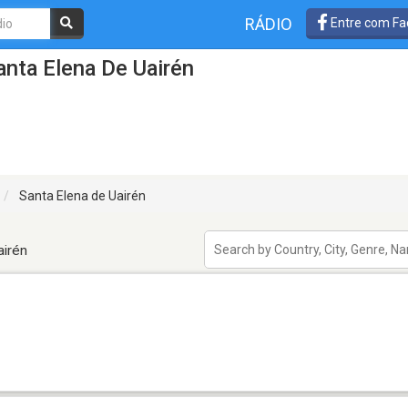
RÁDIO
Entre com Fa
nta Elena De Uairén
Santa Elena de Uairén
airén