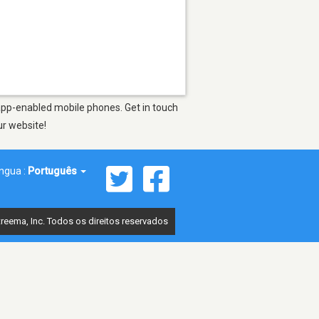
 app-enabled mobile phones. Get in touch
ur website!
íngua :
Português
reema, Inc. Todos os direitos reservados