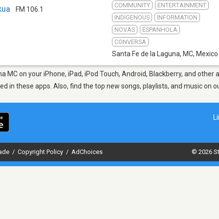
COMMUNITY
ENTERTAINMENT
kua
FM 106.1
INDIGENOUS
INFORMATION
NOVAS
ESPANHOLA
CONVERSA
Santa Fe de la Laguna, MC
,
Mexico
na MC on your iPhone, iPad, iPod Touch, Android, Blackberry, and other
ted in these apps. Also, find the top new songs, playlists, and music on o
L
dade
/
Copyright Policy
/
AdChoices
© 2026 St