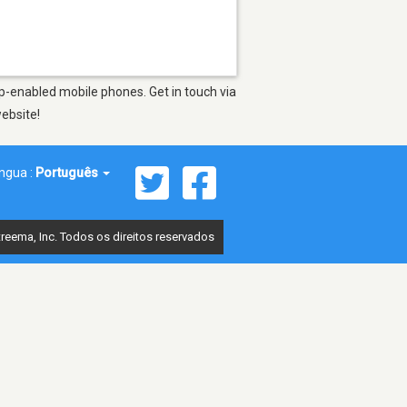
pp-enabled mobile phones. Get in touch via
website!
íngua :
Português
reema, Inc. Todos os direitos reservados