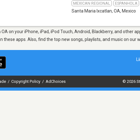
MEXICAN REGIONAL
ESPANHOLA
Santa Maria Ixcatlan, OA
,
Mexico
 OA on your iPhone, iPad, iPod Touch, Android, Blackberry, and other a
in these apps. Also, find the top new songs, playlists, and music on our 
L
dade
/
Copyright Policy
/
AdChoices
© 2026 St