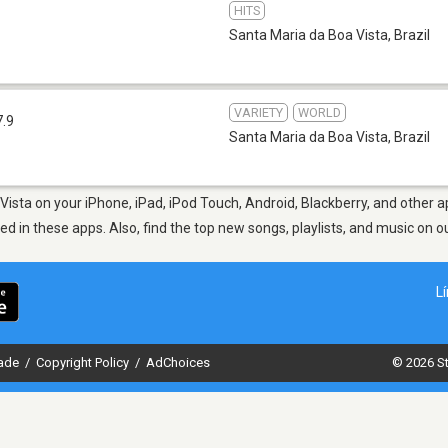
HITS
Santa Maria da Boa Vista
,
Brazil
VARIETY
WORLD
7.9
Santa Maria da Boa Vista
,
Brazil
Vista on your iPhone, iPad, iPod Touch, Android, Blackberry, and other 
ted in these apps. Also, find the top new songs, playlists, and music on o
L
dade
/
Copyright Policy
/
AdChoices
© 2026 St