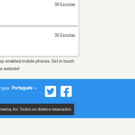
30 Escutas
30 Escutas
app-enabled mobile phones. Get in touch
ur website!
íngua :
Português
reema, Inc. Todos os direitos reservados