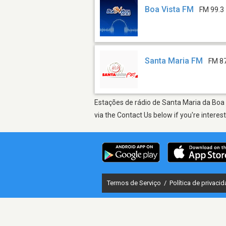
Boa Vista FM
FM 99.3
Santa Maria FM
FM 8
Estações de rádio de Santa Maria da Boa 
via the Contact Us below if you're interes
Termos de Serviço
/
Política de privaci