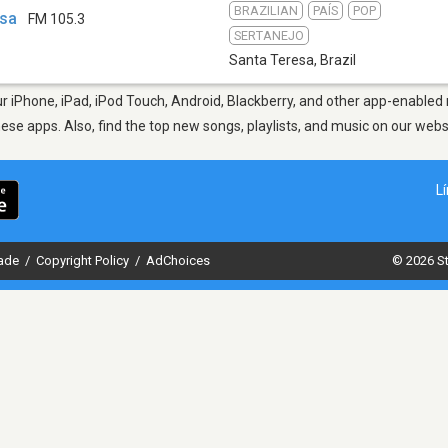
BRAZILIAN
PAÍS
POP
esa
FM 105.3
SERTANEJO
Santa Teresa
,
Brazil
 iPhone, iPad, iPod Touch, Android, Blackberry, and other app-enabled 
hese apps. Also, find the top new songs, playlists, and music on our webs
L
dade
/
Copyright Policy
/
AdChoices
© 2026 St