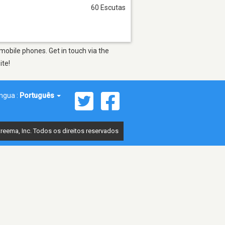
60 Escutas
mobile phones. Get in touch via the
ite!
íngua :
Português
reema, Inc. Todos os direitos reservados