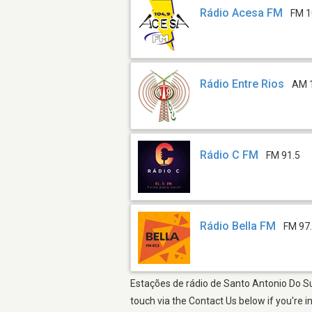
Rádio Acesa FM
FM 1
Rádio Entre Rios
AM 
Rádio C FM
FM 91.5
Rádio Bella FM
FM 97
Estações de rádio de Santo Antonio Do Su
touch via the Contact Us below if you're i