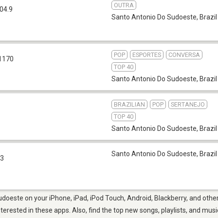
OUTRA
04.9
Santo Antonio Do Sudoeste
,
Brazil
POP
ESPORTES
CONVERSA
1170
TOP 40
Santo Antonio Do Sudoeste
,
Brazil
BRAZILIAN
POP
SERTANEJO
TOP 40
Santo Antonio Do Sudoeste
,
Brazil
Santo Antonio Do Sudoeste
,
Brazil
.3
doeste on your iPhone, iPad, iPod Touch, Android, Blackberry, and othe
nterested in these apps. Also, find the top new songs, playlists, and mus