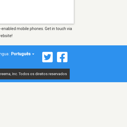
-enabled mobile phones. Get in touch via
website!
íngua :
Português
reema, Inc. Todos os direitos reservados