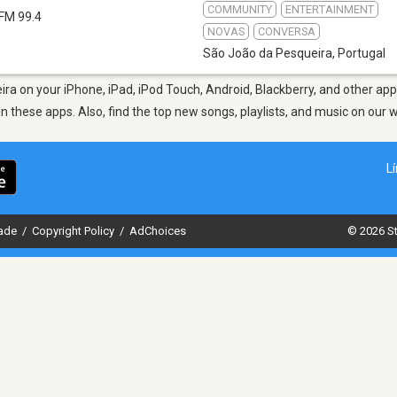
COMMUNITY
ENTERTAINMENT
FM 99.4
NOVAS
CONVERSA
São João da Pesqueira
,
Portugal
ra on your iPhone, iPad, iPod Touch, Android, Blackberry, and other app
in these apps. Also, find the top new songs, playlists, and music on our 
L
dade
/
Copyright Policy
/
AdChoices
© 2026 St