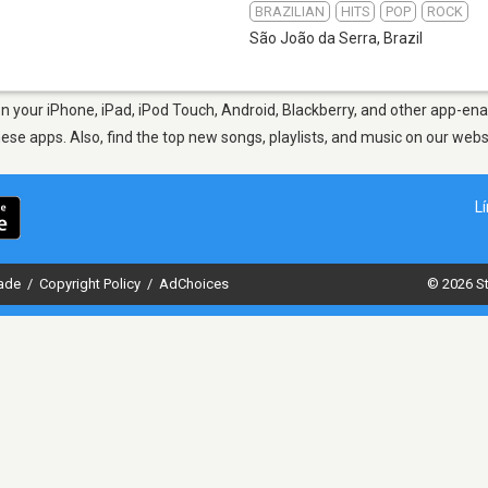
BRAZILIAN
HITS
POP
ROCK
São João da Serra
,
Brazil
 your iPhone, iPad, iPod Touch, Android, Blackberry, and other app-ena
hese apps. Also, find the top new songs, playlists, and music on our webs
L
dade
/
Copyright Policy
/
AdChoices
© 2026 St