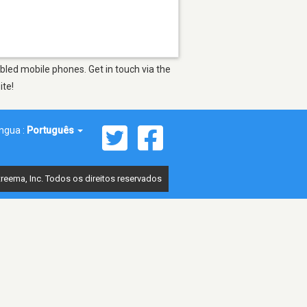
bled mobile phones. Get in touch via the
ite!
íngua :
Português
reema, Inc. Todos os direitos reservados