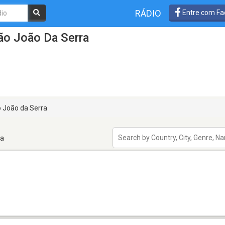
RÁDIO
Entre com Fa
ão João Da Serra
 João da Serra
ra