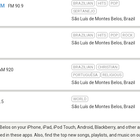
BRAZILIAN
HITS
POP
FM
FM 90.9
SERTANEJO
São Luís de Montes Belos
,
Brazil
BRAZILIAN
HITS
POP
ROCK
São Luís de Montes Belos
,
Brazil
BRAZILIAN
CHRISTIAN
AM 920
PORTUGUÊSA
RELIGIOUS
São Luís de Montes Belos
,
Brazil
WORLD
.5
São Luís de Montes Belos
,
Brazil
Belos on your iPhone, iPad, iPod Touch, Android, Blackberry, and other 
ted in these apps. Also, find the top new songs, playlists, and music on o