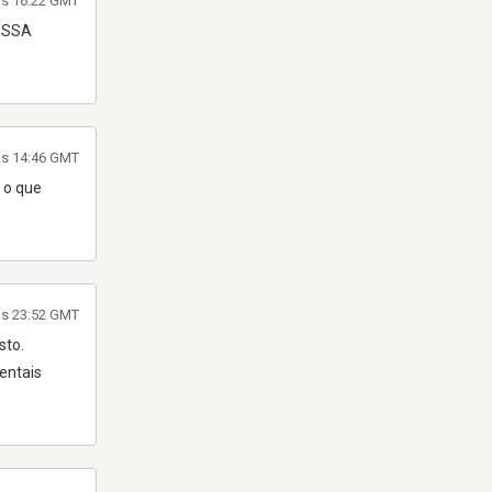
 às 16:22 GMT
ESSA
às 14:46 GMT
 o que
às 23:52 GMT
sto.
entais