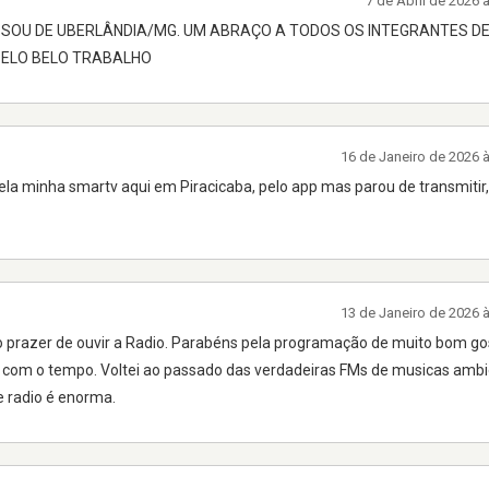
7 de Abril de 2026
 SOU DE UBERLÂNDIA/MG. UM ABRAÇO A TODOS OS INTEGRANTES D
PELO BELO TRABALHO
16 de Janeiro de 2026 
la minha smartv aqui em Piracicaba, pelo app mas parou de transmitir,
13 de Janeiro de 2026 
 o prazer de ouvir a Radio. Parabéns pela programação de muito bom go
com o tempo. Voltei ao passado das verdadeiras FMs de musicas ambi
e radio é enorma.