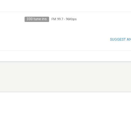
330 tune ins
FM 99.7
-
96Kbps
SUGGEST A