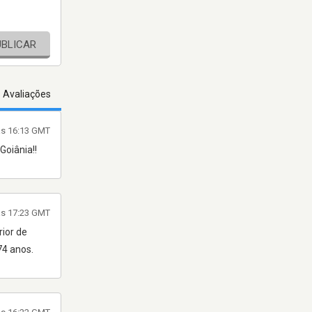
UBLICAR
s Avaliações
às 16:13 GMT
Goiânia!!
às 17:23 GMT
rior de
74 anos.