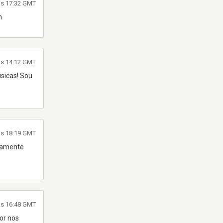
às 17:32 GMT
n
às 14:12 GMT
sicas! Sou
às 18:19 GMT
riamente
às 16:48 GMT
or nos